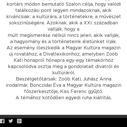
kortárs módon bemutató Szalon célja, hogy valódi
találkozási pont legyen mindazoknak, akik
kíváncsiak: a kultúrára, a történetekre, a művészet
sokszínűségére. Azoknak, akik a XXI. században
vallják, hogy a
múlt megismerése nélkül nincs jelen, akik vallják,
a hagyomány és a történeteink életünket írják.
Az esemény illeszkedik a Magyar Kultúra magazin
új rovatához, a Divatlexikonhoz, amelyben Zoób
Kati hónapról hónapra egy-egy témakörhöz
kapcsolódva osztja meg a gondolatait divatról és
kultúráról.
Beszélgetőtársak: Zoób Kati, Juhász Anna
irodalmár, Bonczidai Éva a Magyar Kultúra magazin
főszerkesztője, Kiss Ferenc gyűjtő.
A témához kötődően egyedi ruha kiállítás.