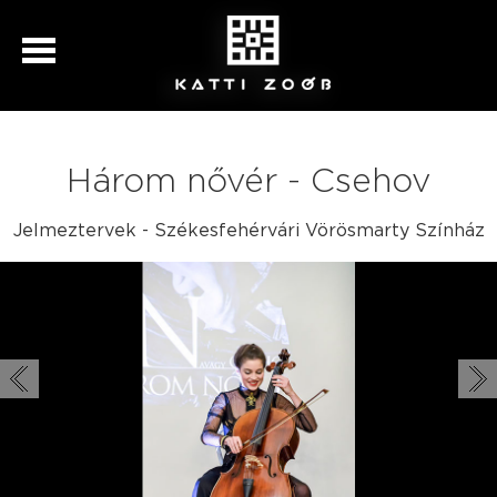
Három nővér - Csehov
Jelmeztervek - Székesfehérvári Vörösmarty Színház