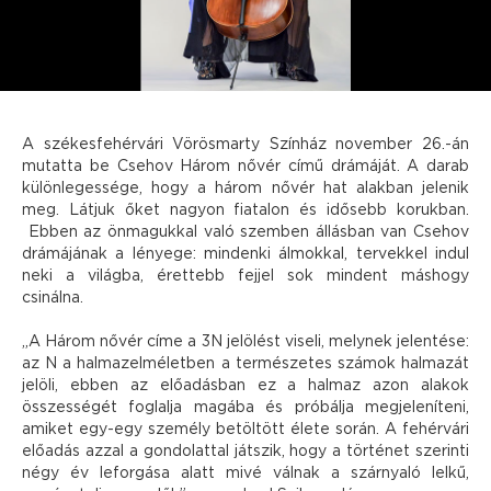
A székesfehérvári Vörösmarty S
zínház n
ovember 26.-án
mutatta be Csehov Három nővér című drámáját. A darab
különlegessége, hogy a három nővér hat alakban jelenik
meg. Látjuk őket nagyon fiatalon és idősebb korukban.
Ebben az önmagukkal való szemben állásban van Csehov
drámájának a lényege: mindenki álmokkal, tervekkel indul
neki a világba, érettebb fejjel sok mindent máshogy
csinálna.
„A Három nővér címe a 3N jelölést viseli, melynek jelentése:
az N a halmazelméletben a természetes számok halmazát
jelöli, ebben az előadásban ez a halmaz azon alakok
összességét foglalja magába és próbálja megjeleníteni,
amiket egy-egy személy betöltött élete során. A fehérvári
előadás azzal a gondolattal játszik, hogy a történet szerinti
négy év leforgása alatt mivé válnak a szárnyaló lelkű,