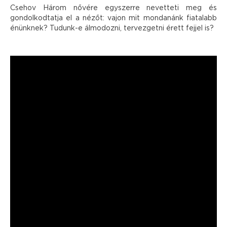
Csehov Három nővére egyszerre nevetteti meg és
gondolkodtatja el a nézőt: vajon mit mondanánk fiatalabb
énünknek? Tudunk-e álmodozni, tervezgetni érett fejjel is?