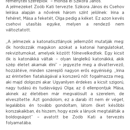
reményteli szereplők” – monda el Szikora János.
A jelmezeket Zoób Kati tervezte. Szikora János és Csehov
leírása alapján a nővérek három színt jelölnek: Irina a
fehéret, Mása a feketét, Olga pedig a kéket. Ez azon kevés
csehovi utasítás egyike, melyen a rendező nem
változtatott.
„A jelmezek a katonatisztlányok jellemzőit mutatják meg:
ők hordozzák magukon azokat a katonai hangulatokat,
rekvizitumokat, amelyek között fölnevelkedtek. Egy kicsit
ők is katonákká váltak – olyan lánglelkű katonákká, akik
szép életet akarnak élni” – jegyezte meg a divattervező,
hozzátéve, minden szereplő nagyon erős egyéniség. „Irina
az érintetlen fiatalságával a korszerű nőt fogalmazza meg,
aki majd dolgozni akar. Ugyanilyen érdekes a kicsit szigorú,
nagy tudású és tudásvágyú Olga; az ő ellenpontjuk Mása,
akinek az életében már megvalósult a szerelem, de
elveszítette. Azt gondolom, ez a darab itt nem ér véget,
legalábbis én tovább gondoltam, látom őket későbbi
korszakaikban, és hiszem, hogy ezek a lányok megtalálták a
boldogságot” – avatott be Zoób Kati a tervezés
folyamatába.