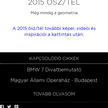
2015 ŐSZ/TÉL
Még mindig a geometria
A 2015 ősz/tél további képei, videói és
inspirációi a kattintás után.​
KAPCSOLÓDÓ CIKKEK
BMW 7 Divatbemutató
Magyar Állami Operaház - Budapest
TOVÁBB OLVASOM