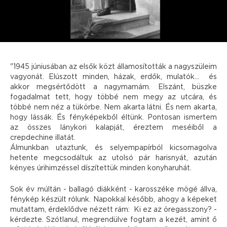
"1945 júniusában az elsők közt államosították a nagyszüleim
vagyonát. Elúszott minden, házak, erdők, mulatók... és
akkor megsértődött a nagymamám. Elszánt, büszke
fogadalmat tett, hogy többé nem megy az utcára, és
többé nem néz a tükörbe. Nem akarta látni. És nem akarta,
hogy lássák. És fényképekből éltünk. Pontosan ismertem
az összes lánykori kalapját, éreztem meséiből a
crepdechine illatát.
Álmunkban utaztunk, és selyempapírból kicsomagolva
hetente megcsodáltuk az utolsó pár harisnyát, azután
kényes úrihimzéssel díszítettük minden konyharuhát.
Sok év múltán - ballagó diákként - karosszéke mögé állva,
fénykép készült rólunk. Napokkal később, ahogy a képeket
mutattam, érdeklődve nézett rám: Ki ez az öregasszony? -
kérdezte. Szótlanul, megrendülve fogtam a kezét, amint ő