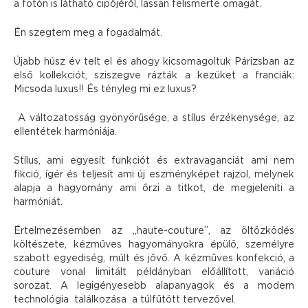
a fotón is látható cipőjéről, lassan felismerte ömagát.
Én szegtem meg a fogadalmát.
Újabb húsz év telt el és ahogy kicsomagoltuk Párizsban az
első kollekciót, sziszegve rázták a kezüket a franciák:
Micsoda luxus!! És tényleg mi ez luxus?
A változatosság gyönyörűsége, a stílus érzékenysége, az
ellentétek harmóniája.
Stílus, ami egyesít funkciót és extravaganciát ami nem
fikció, ígér és teljesít ami új eszményképet rajzol, melynek
alapja a hagyomány ami őrzi a titkot, de megjeleníti a
harmóniát.
Értelmezésemben az „haute-couture”, az öltözködés
költészete, kézműves hagyományokra épülő, személyre
szabott egyediség, múlt és jővő. A kézműves konfekció, a
couture vonal limitált példányban előállított, variáció
sorozat. A legigényesebb alapanyagok és a modern
technológia találkozása a túlfűtött tervezővel.