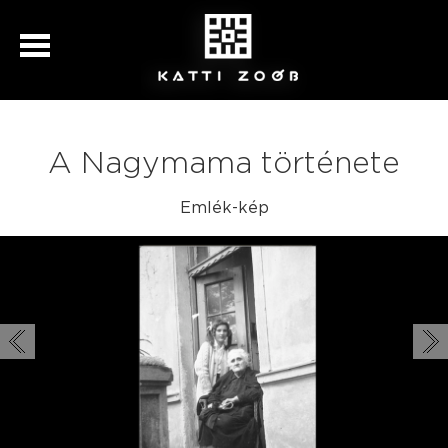
A Nagymama története
Emlék-kép