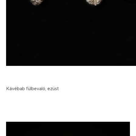
Kávébab fülbevaló, ezüst