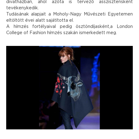
divatházban, ahol azóta is tervező asszisztensként
tevékenykedik.
Tudásának alapjait a Moholy-Nagy Művészeti Egyetemen
eltöltött évei alatt sajátította el.
A hímzés fortélyaival pedig ösztöndíjasként,a London
College of Fashion hímzés szakán ismerkedett meg.