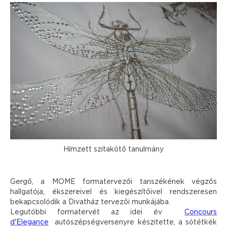
Hímzett szitakötő tanulmány
Gergő, a MOME formatervezői tanszékének végzős
hallgatója, ékszereivel és kiegészítőivel rendszeresen
bekapcsolódik a Divatház tervezői munkájába.
Legutóbbi formatervét az idei év
Concours
d'Elegance
autószépségversenyre készitette, a sötétkék