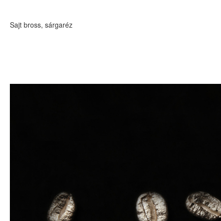
Sajt bross, sárgaréz