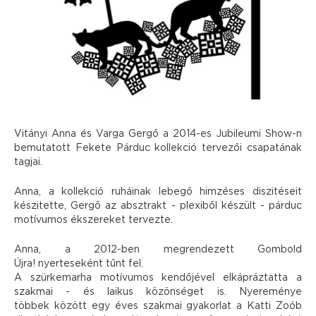
Vitányi Anna és Varga Gergő a 2014-es Jubileumi Show-n
bemutatott Fekete Párduc kollekció tervezői csapatának
tagjai.
Anna, a kollekció ruháinak lebegő himzéses diszitéseit
készitette, Gergő az absztrakt - plexiből készült - párduc
motívumos ékszereket tervezte.
Anna, a 2012-ben megrendezett Gombold
Újra! nyerteseként tűnt fel.
A szürkemarha motívumos kendőjével elkápráztatta a
szakmai - és laikus közönséget is. Nyereménye
többek között egy éves szakmai gyakorlat a Katti Zoób