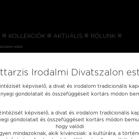
P
KOLLEKCIÓK
AKTUÁLIS
RÓLUNK
vatszalon estek
ttarzis Irodalmi Divatszalon es
tézisét képviselő, a divat és irodalom tradicionális kap
lényegi gondolatait és összefüggéseit kortárs módon be
ntézisét képviselő, a divat és irodalom tradicionális ka
nyegi gondolatait és összefüggéseit kortárs módon bemut
hogy valódi
egyen mindazoknak, akik kíváncsiak: a kultúrára, a törté