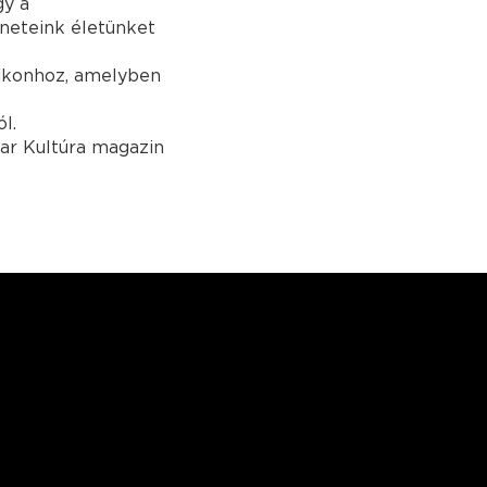
gy a
éneteink életünket
xikonhoz, amelyben
l.
yar Kultúra magazin