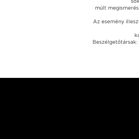
sok
múlt megismerése 
Az esemény illesz
k
Beszélgetőtársak: 