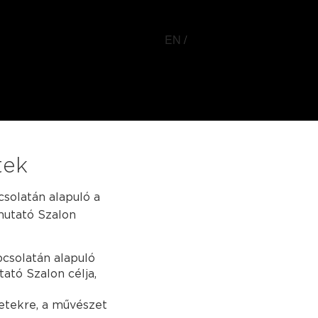
EN
tek
csolatán alapuló a
mutató Szalon
pcsolatán alapuló
ató Szalon célja,
netekre, a művészet