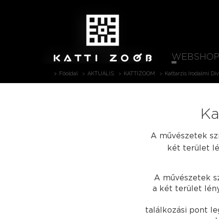
WEBSHO
Főoldal
AKTUÁLIS
KATTIZOOM
Kattarzis Irodalmi Di
Ka
A művészetek szin
két terület 
A művészetek szi
a két terület lé
találkozási pont l