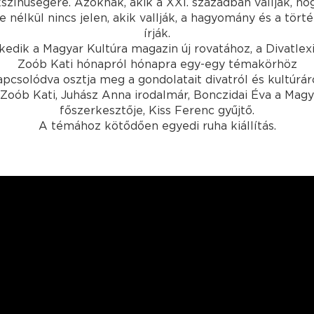
színűségére. Azoknak, akik a XXI. században vallják, ho
nélkül nincs jelen, akik vallják, a hagyomány és a tört
írják.
kedik a Magyar Kultúra magazin új rovatához, a Divatle
Zoób Kati hónapról hónapra egy-egy témakörhöz
apcsolódva osztja meg a gondolatait divatról és kultúráró
Zoób Kati, Juhász Anna irodalmár, Bonczidai Éva a Mag
főszerkesztője, Kiss Ferenc gyűjtő.
A témához kötődően egyedi ruha kiállítás.